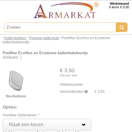
Winkelmand
0 items € 0,00
/
Kattenbakken
/
Peewee kattenbak
/ PeeWee EcoHus en Ecodome
kattenbakdeurtje
PeeWee EcoHus en Ecodome kattenbakdeurtje
(Artikelnr: )
€ 3,50
Prijs per stuk
Artikelnummer
Verzendkosten
€
3,50
Meer afbeeldingen
Opties:
PeeWee Onderdelen:
*
Maak een keuze